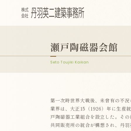
瀬戸陶磁器会館
Seto Toujiki Kaikan
第一次時世界大戦後、未曾有の不況
業界は、大正15（1926）年に生
戸陶磁器工業組合を設立した。その
共同販売所の統合が構想され、丹羽