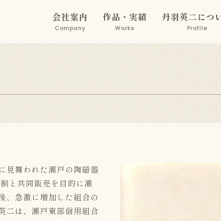
会社案内
作品・実績
丹羽英二につ
Company
Works
Profile
に見舞われた瀬戸の陶磁器
産統制と共同販売を目的に瀬
後、急激に増加した組合の
英二は、瀬戸東部信用組合