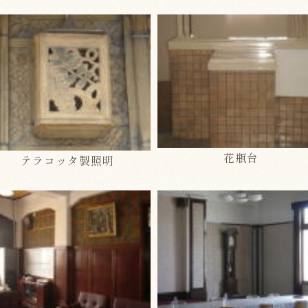
花瓶台
テラコッタ製照明