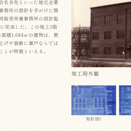
合名会社といった地元企業
事務所の設計を手がけた関
同販売所兼事務所の設計監
年に完成した。この地上3階
面積1,684㎡の建物は、黄
上げや装飾に瀬戸ならでは
ことが特徴といえる。
竣工時外観
矩計図1