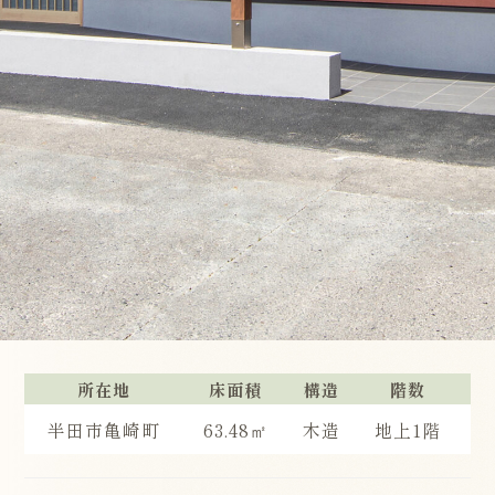
所在地
床面積
構造
階数
半田市亀崎町
63.48㎡
木造
地上1階
2