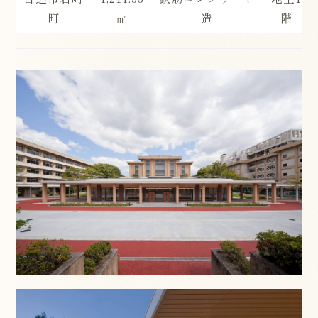
町
㎡
造
階