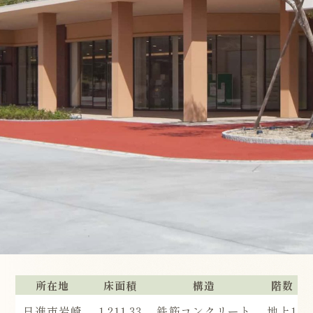
所在地
床面積
構造
階数
日進市岩崎
1,211.33
鉄筋コンクリート
地上1